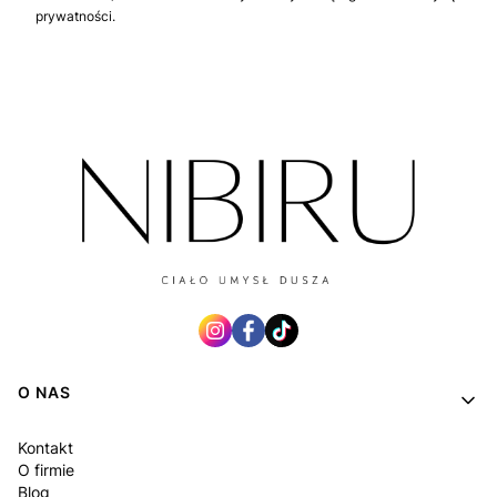
prywatności.
Linki w stopce
O NAS
Kontakt
O firmie
Blog