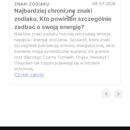
08-07-2026
ZNAKI ZODIAKU
Najbardziej chronione znaki
zodiaku. Kto powinien szczególnie
zadbać o swoją energię?
Niektóre znaki zodiaku mocniej odczuwają emocje,
napięcia i energię otoczenia. Sprawdź, które znaki
szczególnie potrzebują ochrony energetycznej, jakie
kamienie mogą symbolicznie wspierać ich granice
oraz dlaczego Czarny Turmalin, Onyks, Hematyt i
Obsydian tak często pojawiają się w biżuterii
ochronnej.
Czytaj całość