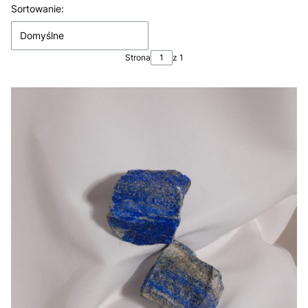
Lista produktów
Sortowanie:
Domyślne
Strona
z 1