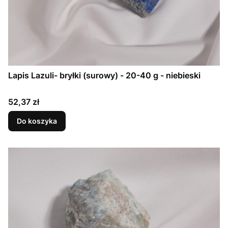
Lapis Lazuli- bryłki (surowy) - 20-40 g - niebieski
Cena
52,37 zł
Do koszyka