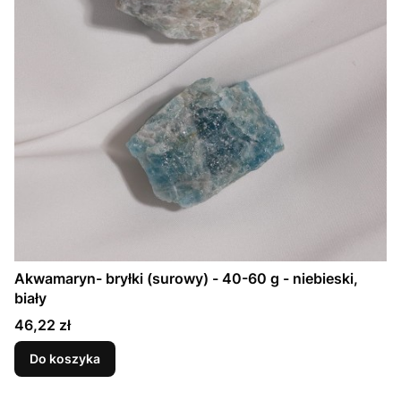
Akwamaryn- bryłki (surowy) - 40-60 g - niebieski,
biały
Cena
46,22 zł
Do koszyka