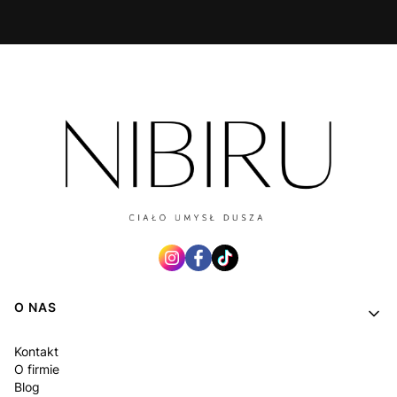
Linki w stopce
O NAS
Kontakt
O firmie
Blog