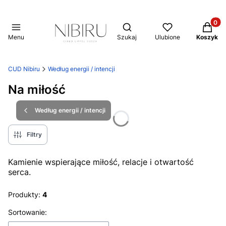
Produkt
Otwórz wyszukiwarkę
Menu
Szukaj
Ulubione
Koszyk
CUD Nibiru
Według energii / intencji
Na miłość
Według energii / intencji
Filtry
Kamienie wspierające miłość, relacje i otwartość
serca.
Produkty:
4
Lista produktów
Sortowanie: