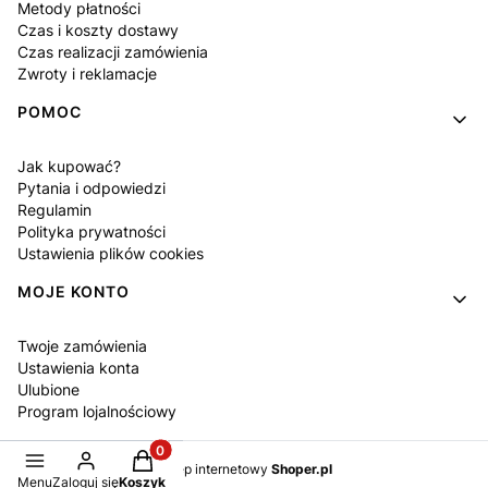
Metody płatności
Czas i koszty dostawy
Czas realizacji zamówienia
Zwroty i reklamacje
POMOC
Jak kupować?
Pytania i odpowiedzi
Regulamin
Polityka prywatności
Ustawienia plików cookies
MOJE KONTO
Twoje zamówienia
Ustawienia konta
Ulubione
Program lojalnościowy
Produkty w koszyku: 0. Zobacz szczegóły
Sklep internetowy
Shoper.pl
Menu
Zaloguj się
Koszyk