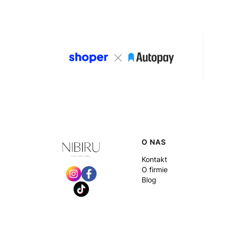
Linki w stopce
O NAS
Kontakt
O firmie
Blog