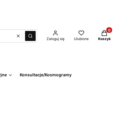
Produkty w kos
Wyczyść
Szukaj
Zaloguj się
Ulubione
Koszyk
yjne
Konsultacje/Kosmogramy