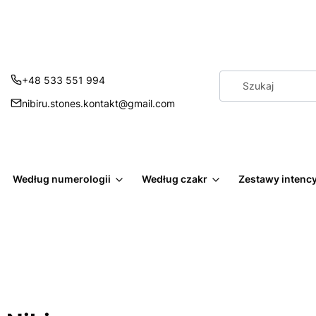
+48 533 551 994
nibiru.stones.kontakt@gmail.com
Według numerologii
Według czakr
Zestawy intenc