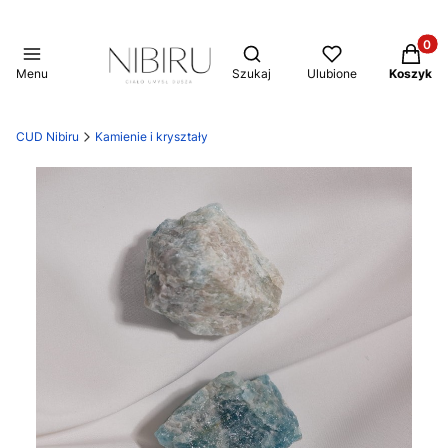
Produkt
Otwórz wyszukiwarkę
Menu
Szukaj
Ulubione
Koszyk
CUD Nibiru
Kamienie i kryształy