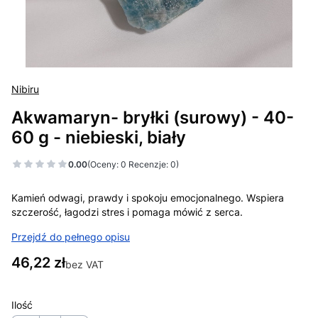
Nibiru
Akwamaryn- bryłki (surowy) - 40-
60 g - niebieski, biały
0.00
(Oceny: 0 Recenzje: 0)
Kamień odwagi, prawdy i spokoju emocjonalnego. Wspiera
szczerość, łagodzi stres i pomaga mówić z serca.
Przejdź do pełnego opisu
Cena
46,22 zł
bez VAT
Ilość