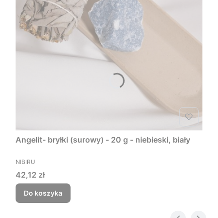
Angelit- bryłki (surowy) - 20 g - niebieski, biały
PRODUCENT
NIBIRU
Cena
42,12 zł
Do koszyka