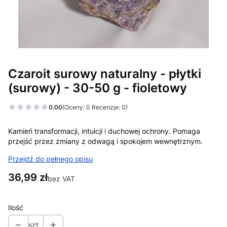
Czaroit surowy naturalny - płytki
(surowy) - 30-50 g - fioletowy
0.00
(Oceny: 0 Recenzje: 0)
Kamień transformacji, intuicji i duchowej ochrony. Pomaga
przejść przez zmiany z odwagą i spokojem wewnętrznym.
Przejdź do pełnego opisu
Cena
36,99 zł
bez VAT
Ilość
szt.