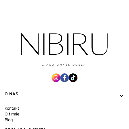
Linki w stopce
O NAS
Kontakt
O firmie
Blog