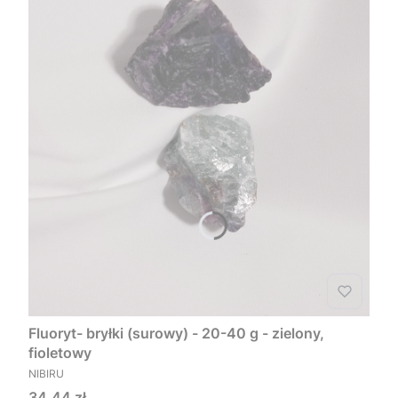
Fluoryt- bryłki (surowy) - 20-40 g - zielony,
fioletowy
PRODUCENT
NIBIRU
Cena
34,44 zł