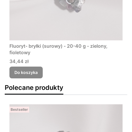
Fluoryt- bryłki (surowy) - 20-40 g - zielony,
fioletowy
Cena
34,44 zł
Do koszyka
Polecane produkty
Bestseller