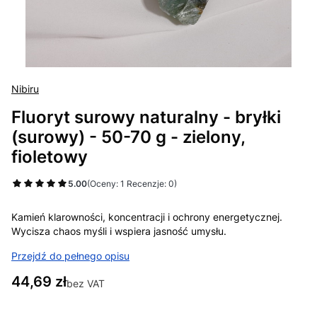
Nibiru
Fluoryt surowy naturalny - bryłki
(surowy) - 50-70 g - zielony,
fioletowy
5.00
(Oceny: 1 Recenzje: 0)
Kamień klarowności, koncentracji i ochrony energetycznej.
Wycisza chaos myśli i wspiera jasność umysłu.
Przejdź do pełnego opisu
Cena
44,69 zł
bez VAT