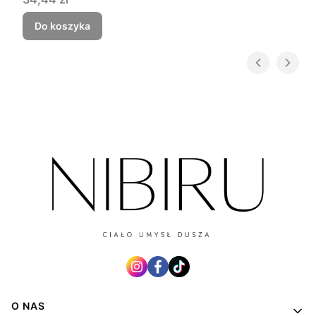
Do koszyka
Linki w stopce
O NAS