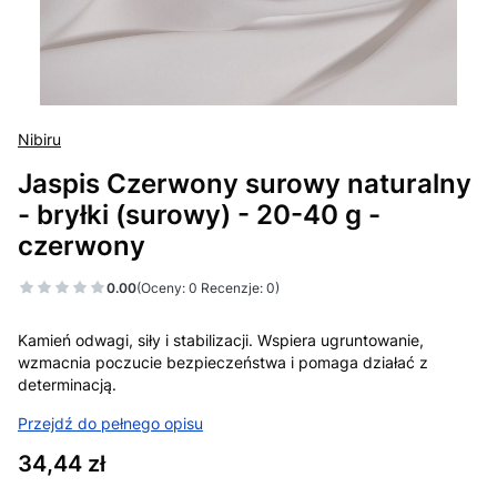
Nibiru
Jaspis Czerwony surowy naturalny
- bryłki (surowy) - 20-40 g -
czerwony
0.00
(Oceny: 0 Recenzje: 0)
Kamień odwagi, siły i stabilizacji. Wspiera ugruntowanie,
wzmacnia poczucie bezpieczeństwa i pomaga działać z
determinacją.
Przejdź do pełnego opisu
Cena
34,44 zł