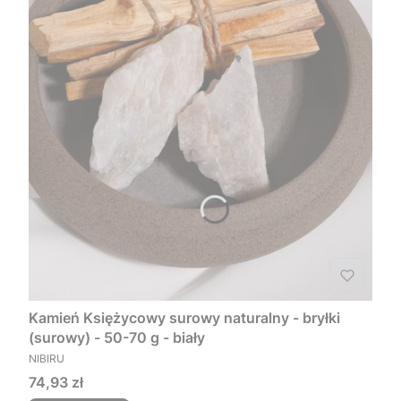
Kamień Księżycowy surowy naturalny - bryłki
(surowy) - 50-70 g - biały
PRODUCENT
NIBIRU
Cena
74,93 zł