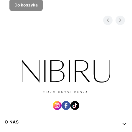
Do koszyka
Linki w stopce
O NAS