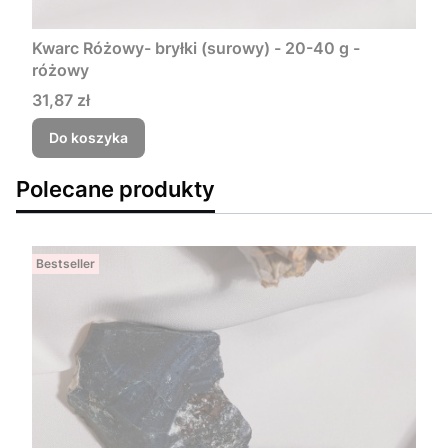
Kwarc Różowy- bryłki (surowy) - 20-40 g -
różowy
Cena
31,87 zł
Do koszyka
Polecane produkty
Bestseller