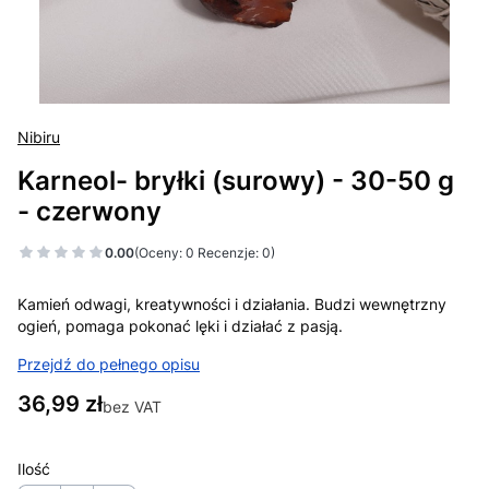
Nibiru
Karneol- bryłki (surowy) - 30-50 g
- czerwony
0.00
(Oceny: 0 Recenzje: 0)
Kamień odwagi, kreatywności i działania. Budzi wewnętrzny
ogień, pomaga pokonać lęki i działać z pasją.
Przejdź do pełnego opisu
Cena
36,99 zł
bez VAT
Ilość