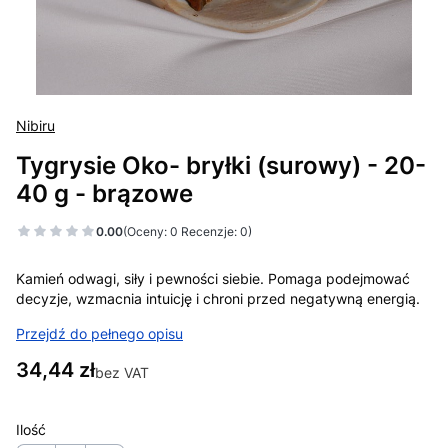
Nibiru
Tygrysie Oko- bryłki (surowy) - 20-
40 g - brązowe
0.00
(Oceny: 0 Recenzje: 0)
Kamień odwagi, siły i pewności siebie. Pomaga podejmować
decyzje, wzmacnia intuicję i chroni przed negatywną energią.
Przejdź do pełnego opisu
Cena
34,44 zł
bez VAT
Ilość