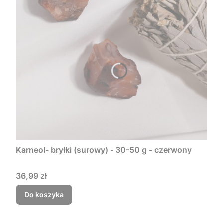
Karneol- bryłki (surowy) - 30-50 g - czerwony
Cena
36,99 zł
Do koszyka