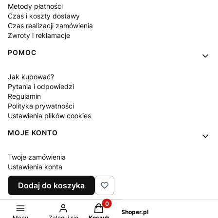
Metody płatności
Czas i koszty dostawy
Czas realizacji zamówienia
Zwroty i reklamacje
POMOC
Jak kupować?
Pytania i odpowiedzi
Regulamin
Polityka prywatności
Ustawienia plików cookies
MOJE KONTO
Twoje zamówienia
Ustawienia konta
Ulubione
Dodaj do koszyka
Program lojalnościowy
Produkty w koszyku: 0. Zobacz sz
Sklep internetowy
Shoper.pl
Menu
Zaloguj się
Koszyk