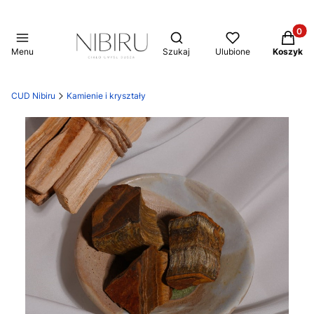
Produkt
Otwórz wyszukiwarkę
Menu
Szukaj
Ulubione
Koszyk
CUD Nibiru
Kamienie i kryształy